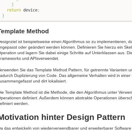
}
return
 device
;
}
Template Method
esignziel ist beispielsweise einen Algorithmus so zu implementieren, 
ngepasst oder geändert werden können. Definieren Sie hierzu ein Skele
peration und lagern Sie dabei einige Schritte auf Unterklassen aus. D
rameworks und APIsverwendet.
erwenden Sie das Template Method Pattern, für getrennte Varianten u
adurch Duplizierung von Code. Das allgemeine Verhalten wird in ein
usammengefasst und dirt lokalisiert.
ie Template Method ist die Methode, die den Algorithmus unter Verwe
perationen definiert. Außerdem können abstrakte Operationen übers
efiniert werden.
Motivation hinter Design Pattern
a das entwickeln von wiederverwendbarer und erweiterbarer Software o