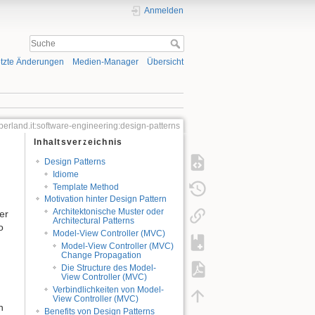
Anmelden
tzte Änderungen
Medien-Manager
Übersicht
berland.it:software-engineering:design-patterns
Inhaltsverzeichnis
Design Patterns
Idiome
Template Method
Motivation hinter Design Pattern
Architektonische Muster oder
er
Architectural Patterns
o
Model-View Controller (MVC)
Model-View Controller (MVC)
Change Propagation
Die Structure des Model-
View Controller (MVC)
Verbindlichkeiten von Model-
View Controller (MVC)
n
Benefits von Design Patterns