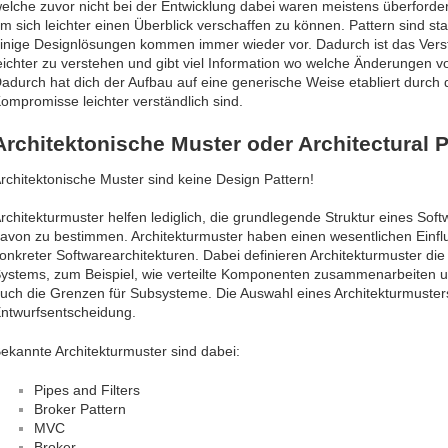
elche zuvor nicht bei der Entwicklung dabei waren meistens überforder
m sich leichter einen Überblick verschaffen zu können. Pattern sind s
inige Designlösungen kommen immer wieder vor. Dadurch ist das Ver
eichter zu verstehen und gibt viel Information wo welche Änderunge
adurch hat dich der Aufbau auf eine generische Weise etabliert durc
ompromisse leichter verständlich sind.
Architektonische Muster oder Architectural P
rchitektonische Muster sind keine Design Pattern!
rchitekturmuster helfen lediglich, die grundlegende Struktur eines Sof
avon zu bestimmen. Architekturmuster haben einen wesentlichen Einfl
onkreter Softwarearchitekturen. Dabei definieren Architekturmuster di
ystems, zum Beispiel, wie verteilte Komponenten zusammenarbeiten 
uch die Grenzen für Subsysteme. Die Auswahl eines Architekturmuster
ntwurfsentscheidung.
ekannte Architekturmuster sind dabei:
Pipes and Filters
Broker Pattern
MVC
Broker