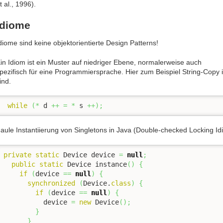
t al., 1996).
Idiome
diome sind keine objektorientierte Design Patterns!
in Idiom ist ein Muster auf niedriger Ebene, normalerweise auch
pezifisch für eine Programmiersprache. Hier zum Beispiel String-Copy 
ind.
while
(
*
 d 
++
=
*
 s 
++
)
;
aule Instantiierung von Singletons in Java (Double-checked Locking Id
private
static
 Device device 
=
null
;
public
static
 Device instance
(
)
{
if
(
device 
==
null
)
{
synchronized
(
Device.
class
)
{
if
(
device 
==
null
)
{
          device 
=
new
 Device
(
)
;
}
}