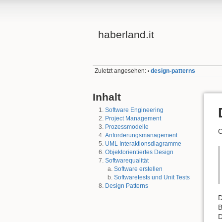
haberland.it
Zuletzt angesehen:
design-patterns
•
Inhalt
Software Engineering
Project Management
Prozessmodelle
C
Anforderungsmanagement
UML Interaktionsdiagramme
Objektorientiertes Design
Softwarequalität
Software erstellen
Softwaretests und Unit Tests
Design Patterns
D
B
D