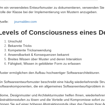
m ein verwendetes Entwurfsmuster zu dokumentieren, verwenden Sie
olle der Klasse bei der Implementierung von Mustern anzugeben.
uelle:
journaldev.com
Levels of Consciousness eines D
Unschuld
Bekannte Tricks
Kompetente Trickanwendung
Anwendbarkeit & Konsequenzen bekannt
Breites Wissen über Muster und deren Interaktion
Fähigkeit, Wissen in gebildeter Form zu erfassen
uster ermöglichen den Aufbau hochwertiger Softwarearchitekturen.
in Softwareentwurfsmuster beschreibt eine häufig wiederkehrende Stru
oftwarekomponenten, die ein allgemeines Softwareentwurfsproblem in
diome, Designmuster und Architekturmuster helfen Ihnen, wiederkehr
bstraktionsstufen zu lösen und die Vorteile und Kompromisse sofort zu
önnen Sie auf einer höheren Abstraktionsstufe über das Design Ihrer