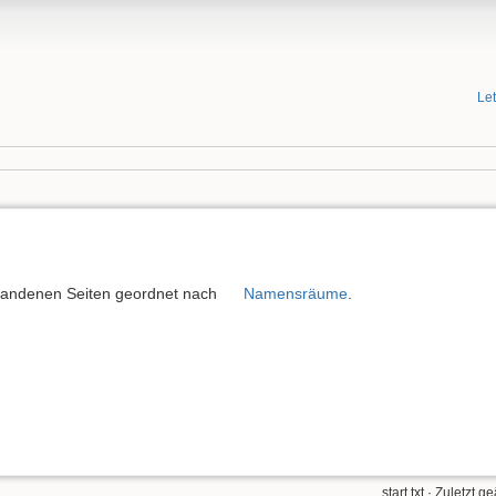
Le
orhandenen Seiten geordnet nach
Namensräume
.
start.txt
· Zuletzt g